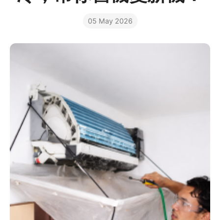
05 May 2026