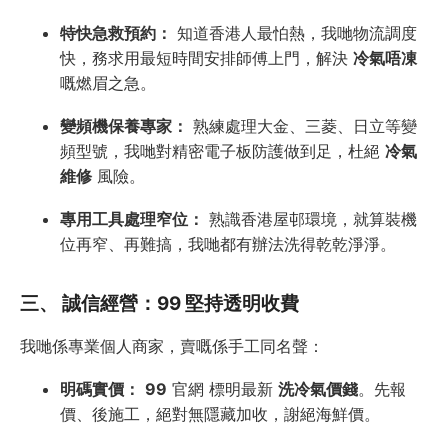
特快急救預約：
知道香港人最怕熱，我哋物流調度
快，務求用最短時間安排師傅上門，解決
冷氣唔凍
嘅燃眉之急。
變頻機保養專家：
熟練處理大金、三菱、日立等變
頻型號，我哋對精密電子板防護做到足，杜絕
冷氣
維修
風險。
專用工具處理窄位：
熟識香港屋邨環境，就算裝機
位再窄、再難搞，我哋都有辦法洗得乾乾淨淨。
三、 誠信經營：99 堅持透明收費
我哋係專業個人商家，賣嘅係手工同名聲：
明碼實價：
99
官網 標明最新
洗冷氣價錢
。先報
價、後施工，絕對無隱藏加收，謝絕海鮮價。