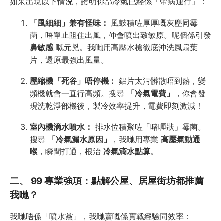
如果出現以下情況，證明你部冷氣已經係「帶病運行」：
「風細細」兼有怪味：
風鼓積咗厚厚嘅灰塵同霉
菌，唔單止阻住出風，仲會噴出致敏原。呢個係引發
鼻敏感
嘅元兇。我哋用高壓水槍徹底沖洗風扇葉
片，還原最強出風量。
壓縮機「死谷」唔停機：
鋁片太污髒散唔到熱，變
頻機就會一直行高頻。搜尋
「冷氣電費」
，你會發
現洗乾淨部機後，製冷效率提升，電費即刻激減！
室內機滴水噴水：
排水位積聚咗「啫喱狀」霉菌。
搜尋
「冷氣漏水原因」
，我哋用專業
高壓氣動通
喉
，瞬間打通，根治
冷氣滴水點算
。
二、 99 專業強項：點解公屋、居屋街坊都推薦
我哋？
我哋唔係「噴水黨」，我哋賣嘅係實戰經驗同效率：