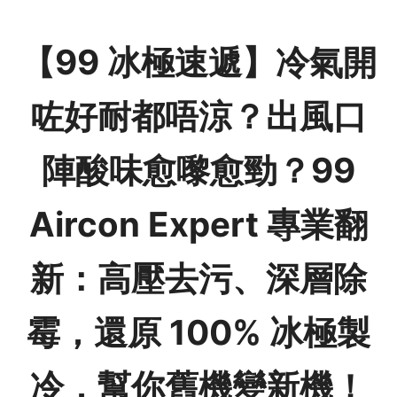
【99 冰極速遞】冷氣開
咗好耐都唔涼？出風口
陣酸味愈嚟愈勁？99
Aircon Expert 專業翻
新：高壓去污、深層除
霉，還原 100% 冰極製
冷，幫你舊機變新機！